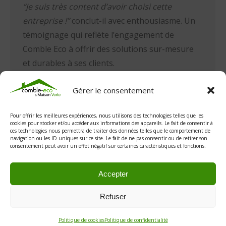
“Je suis très content d’avoir choisi cette
entreprise !”
conclut-il avec enthousiasme. Un
témoignage qui reflète l’engagement de
Comble Eco à offrir des solutions sur-mesure
et durables à ses clients.
Avis de Julien T. : “Une vraie
Gérer le consentement
transformation !”
Pour offrir les meilleures expériences, nous utilisons des technologies telles que les
cookies pour stocker et/ou accéder aux informations des appareils. Le fait de consentir à
ces technologies nous permettra de traiter des données telles que le comportement de
navigation ou les ID uniques sur ce site. Le fait de ne pas consentir ou de retirer son
consentement peut avoir un effet négatif sur certaines caractéristiques et fonctions.
Accepter
Refuser
Copyright © 2023 Comble-Eco |
Mentions Légales
|
Politique de Cookies (UE)
Politique de cookies
Politique de confidentialité
|
Politique de confidentialité
|Fait avec
par
AAMEDIA