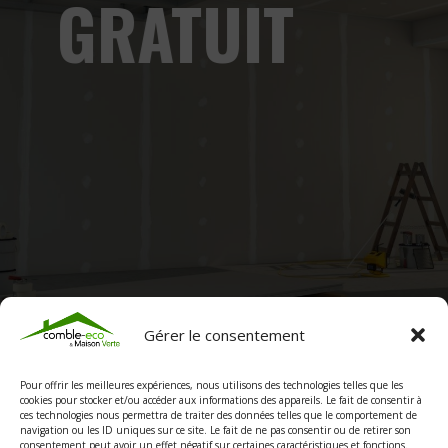
GRATUIT
09 70 30 11 77
Des questions ? Discutons
Appelez-nous maintenant !
Gérer le consentement
Pour offrir les meilleures expériences, nous utilisons des technologies telles que les
cookies pour stocker et/ou accéder aux informations des appareils. Le fait de consentir à
ces technologies nous permettra de traiter des données telles que le comportement de
navigation ou les ID uniques sur ce site. Le fait de ne pas consentir ou de retirer son
consentement peut avoir un effet négatif sur certaines caractéristiques et fonctions.