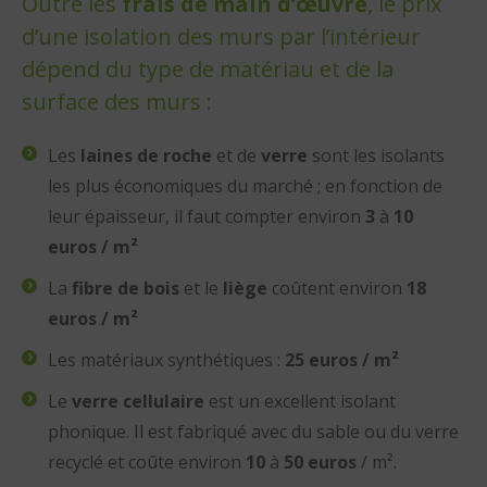
Outre les
frais de main d’œuvre
, le prix
d’une isolation des murs par l’intérieur
dépend du type de matériau et de la
surface des murs :
Les
laines de roche
et de
verre
sont les isolants
les plus économiques du marché ; en fonction de
leur épaisseur, il faut compter environ
3
à
10
euros / m²
La
fibre de bois
et le
liège
coûtent environ
18
euros / m²
Les matériaux synthétiques :
25 euros / m²
Le
verre cellulaire
est un excellent isolant
phonique. Il est fabriqué avec du sable ou du verre
recyclé et coûte environ
10
à
50 euros
/ m².