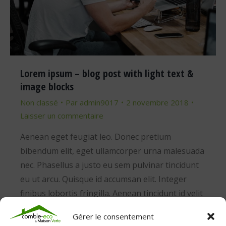
Lorem ipsum – blog post with light text &
image blocks
Non classé
Par
admin9017
2 novembre 2018
Laisser un commentaire
Aenean eget feugiat leo. Donec pretium
bibendum elit, eget ullamcorper urna malesuada
nec. Phasellus a justo eu sem pulvinar tincidunt
eu ut arcu. Quisque id accumsan elit. Integer
finibus lobortis fringilla. Aenean tincidunt id velit
non volutpat. Praesent quis maximus nisi.
Gérer le consentement