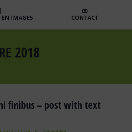
 EN IMAGES
CONTACT
RE 2018
mi finibus – post with text
e 2018
Laisser un commentaire