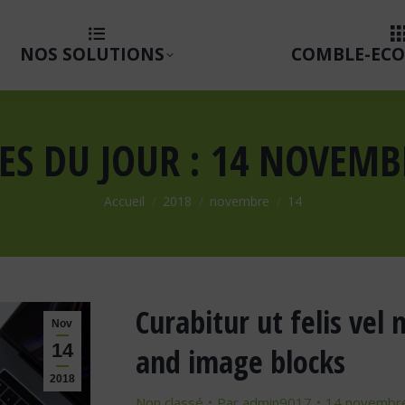
NOS SOLUTIONS
COMBLE-ECO
ES DU JOUR :
14 NOVEMB
Vous êtes ici :
Accueil
2018
novembre
14
Curabitur ut felis vel 
Nov
14
and image blocks
2018
Non classé
Par
admin9017
14 novembr