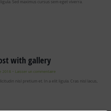
d ligula. Sed maximus cursus sem eget viverra.
st with gallery
e 2018
Laisser un commentaire
tudin nisl pretium et. In a elit ligula. Cras nisl lacus,