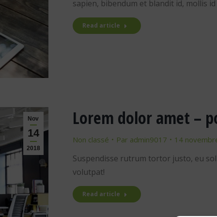
sapien, bibendum et blandit id, mollis i
Read article
Lorem dolor amet – po
Nov
14
Non classé
Par
admin9017
14 novembr
2018
Suspendisse rutrum tortor justo, eu sollici
volutpat!
Read article