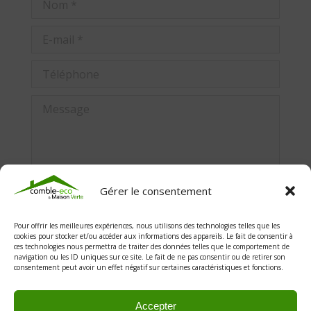
Nom *
E-mail *
Téléphone
Message
Gérer le consentement
Envoyer
Pour offrir les meilleures expériences, nous utilisons des technologies telles que les
cookies pour stocker et/ou accéder aux informations des appareils. Le fait de consentir à
ces technologies nous permettra de traiter des données telles que le comportement de
navigation ou les ID uniques sur ce site. Le fait de ne pas consentir ou de retirer son
consentement peut avoir un effet négatif sur certaines caractéristiques et fonctions.
Accepter